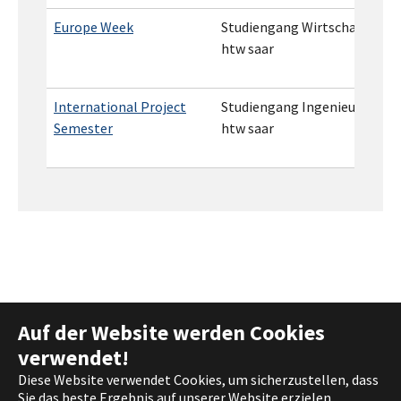
Europe Week
Studiengang Wirtschaftwisse
htw saar
International Project
Studiengang Ingenieurswisse
Semester
htw saar
Auf der Website werden Cookies
verwendet!
Deutsch
English
Diese Website verwendet Cookies, um sicherzustellen, dass
Sie das beste Ergebnis auf unserer Website erzielen.
Français