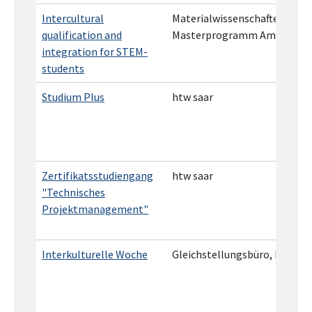
Intercultural
Materialwissenschaften,
qualification and
Masterprogramm Amase/Eus
integration for STEM-
students
Studium Plus
htw saar
Zertifikatsstudiengang
htw saar
"Technisches
Projektmanagement"
Interkulturelle Woche
Gleichstellungsbüro, htw saa