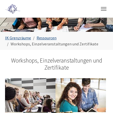
Zum Hauptinhalt springen
Skip to page footer
Sie sind hier:
IK Grenzräume
Ressourcen
Workshops, Einzelveranstaltungen und Zertifikate
Workshops, Einzelveranstaltungen und
Zertifikate