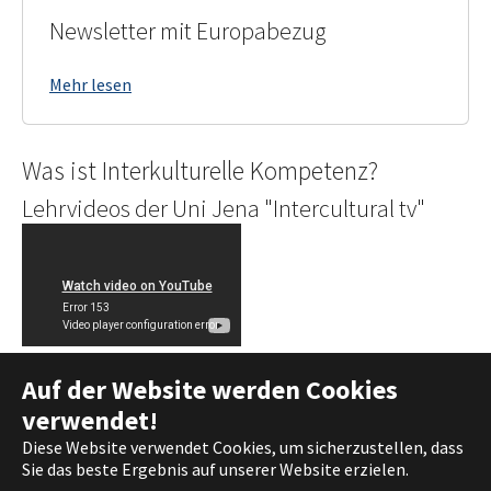
Newsletter mit Europabezug
Mehr lesen
Was ist Interkulturelle Kompetenz?
Lehrvideos der Uni Jena "Intercultural tv"
Auf der Website werden Cookies
verwendet!
Deutsch
Diese Website verwendet Cookies, um sicherzustellen, dass
English
Sie das beste Ergebnis auf unserer Website erzielen.
Français